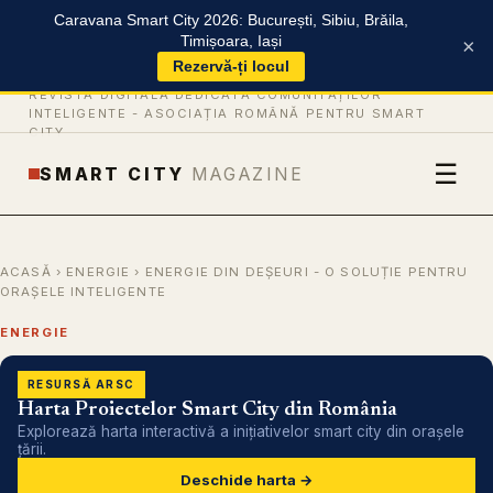
Caravana Smart City 2026: București, Sibiu, Brăila,
Timișoara, Iași
×
Rezervă-ți locul
REVISTĂ DIGITALĂ DEDICATĂ COMUNITĂȚILOR
INTELIGENTE -
ASOCIAȚIA ROMÂNĂ PENTRU SMART
CITY
☰
SMART CITY
MAGAZINE
ACASĂ
›
ENERGIE
› ENERGIE DIN DEȘEURI - O SOLUȚIE PENTRU
ORAȘELE INTELIGENTE
ENERGIE
RESURSĂ ARSC
Harta Proiectelor Smart City din România
Explorează harta interactivă a inițiativelor smart city din orașele
țării.
Deschide harta →