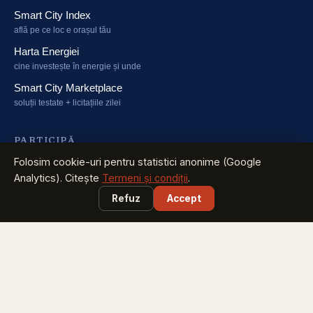
Smart City Index
află pe ce loc e orașul tău
Harta Energiei
cine investește în energie și unde
Smart City Marketplace
soluții testate + licitațiile zilei
PARTICIPĂ
Folosim cookie-uri pentru statistici anonime (Google
Caravana Smart City
Analytics). Citește
Termeni și condiții
.
București, Sibiu, Brăila, Timișoara, Iași - sept-oct 2026
Refuz
Accept
Congresul Primarilor
pune în calendar: 23 martie 2027, Romexpo
Green Energy Summit
fondurile și tehnologiile energiei verzi - 23 martie 2027
CITEȘTE