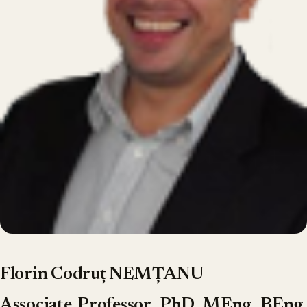
Florin Codruț NEMȚANU
Associate Professor, PhD,
MEng, BEng,