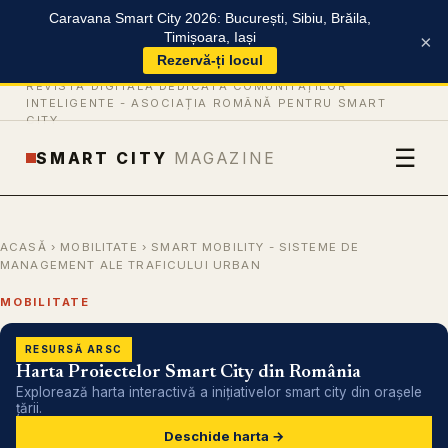
Caravana Smart City 2026: București, Sibiu, Brăila,
Timișoara, Iași
×
Rezervă-ți locul
REVISTĂ DIGITALĂ DEDICATĂ COMUNITĂȚILOR
INTELIGENTE -
ASOCIAȚIA ROMÂNĂ PENTRU SMART
CITY
☰
SMART CITY
MAGAZINE
ACASĂ
›
MOBILITATE
› SMART MOBILITY - SISTEME DE
MANAGEMENT ALE TRAFICULUI URBAN
MOBILITATE
RESURSĂ ARSC
Harta Proiectelor Smart City din România
Explorează harta interactivă a inițiativelor smart city din orașele
țării.
Deschide harta →