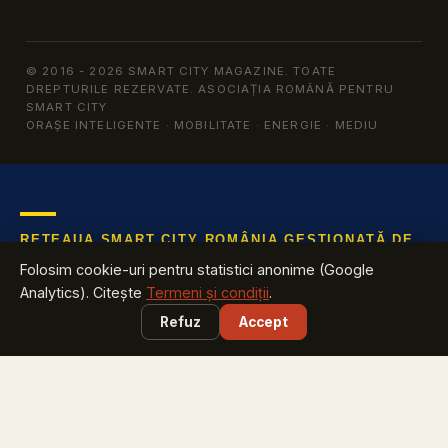
© 2016 - 2026 SMART CITY MAGAZINE. TOATE
DREPTURILE REZERVATE. ASOCIAȚIA ROMÂNĂ PENTRU
SMART CITY
ORAȘE INTELIGENTE · MOBILITATE · ENERGIE · MEDIU
REȚEAUA SMART CITY ROMÂNIA GESTIONATĂ DE
ARSC
Folosim cookie-uri pentru statistici anonime (Google
Află tot ce te interesează despre industria cu cea mai mare
Analytics). Citește
Termeni și condiții
.
creștere din România
Refuz
Accept
EXPLOREAZĂ
Harta Smart City România
vezi ce proiecte are județul tău
Smart City Index