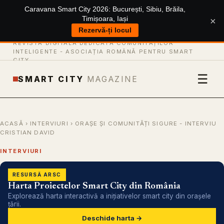
Caravana Smart City 2026: București, Sibiu, Brăila,
Timișoara, Iași
×
Rezervă-ți locul
REVISTĂ DIGITALĂ DEDICATĂ COMUNITĂȚILOR
INTELIGENTE -
ASOCIAȚIA ROMÂNĂ PENTRU SMART
CITY
☰
SMART CITY
MAGAZINE
ACASĂ
›
INTERVIURI
› ORAȘE ȘI COMUNITĂȚI SIGURE - INTERVIU
CRISTIAN DAVID
INTERVIURI
RESURSĂ ARSC
Harta Proiectelor Smart City din România
Explorează harta interactivă a inițiativelor smart city din orașele
țării.
Deschide harta →