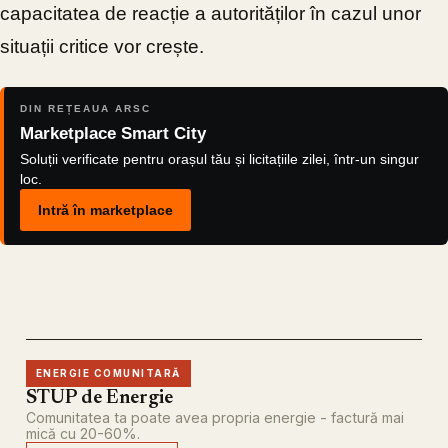
capacitatea de reacție a autorităților în cazul unor
situații critice vor crește.
DIN REȚEAUA ARSC
Marketplace Smart City
Soluții verificate pentru orașul tău și licitațiile zilei, într-un singur
loc.
Intră în marketplace
ENERGIE COMUNITARĂ
STUP de Energie
Comunitatea ta poate avea propria energie - factură mai
mică cu 20-60%.