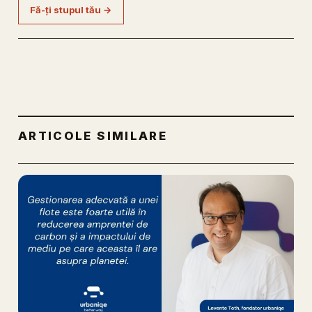
Fă-ți stupul tău →
ARTICOLE SIMILARE