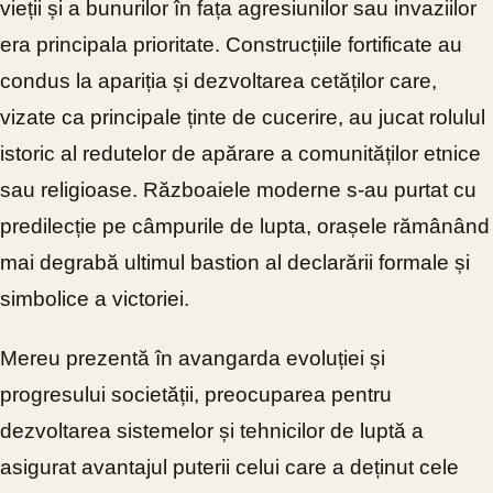
vieții și a bunurilor în fața agresiunilor sau invaziilor
era principala prioritate. Construcțiile fortificate au
condus la apariția și dezvoltarea cetăților care,
vizate ca principale ținte de cucerire, au jucat rolulul
istoric al redutelor de apărare a comunităților etnice
sau religioase. Războaiele moderne s-au purtat cu
predilecție pe câmpurile de lupta, orașele rămânând
mai degrabă ultimul bastion al declarării formale și
simbolice a victoriei.
Mereu prezentă în avangarda evoluției și
progresului societății, preocuparea pentru
dezvoltarea sistemelor și tehnicilor de luptă a
asigurat avantajul puterii celui care a deținut cele