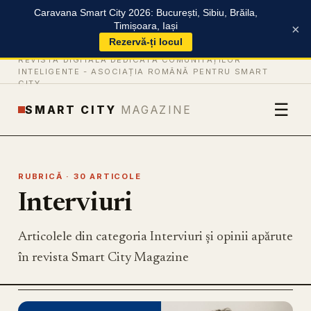
Caravana Smart City 2026: București, Sibiu, Brăila,
Timișoara, Iași
×
Rezervă-ți locul
REVISTĂ DIGITALĂ DEDICATĂ COMUNITĂȚILOR
INTELIGENTE -
ASOCIAȚIA ROMÂNĂ PENTRU SMART
CITY
☰
SMART CITY
MAGAZINE
RUBRICĂ · 30 ARTICOLE
Interviuri
Articolele din categoria Interviuri și opinii apărute
în revista Smart City Magazine