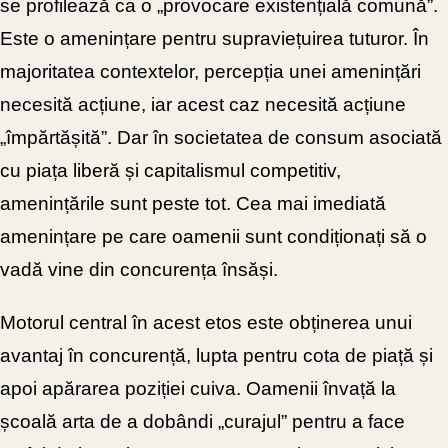
se profilează ca o „provocare existențială comună”.
Este o amenințare pentru supraviețuirea tuturor. În
majoritatea contextelor, percepția unei amenințări
necesită acțiune, iar acest caz necesită acțiune
„împărtășită”. Dar în societatea de consum asociată
cu piața liberă și capitalismul competitiv,
amenințările sunt peste tot. Cea mai imediată
amenințare pe care oamenii sunt condiționați să o
vadă vine din concurența însăși.
Motorul central în acest etos este obținerea unui
avantaj în concurență, lupta pentru cota de piață și
apoi apărarea poziției cuiva. Oamenii învață la
școală arta de a dobândi „curajul” pentru a face