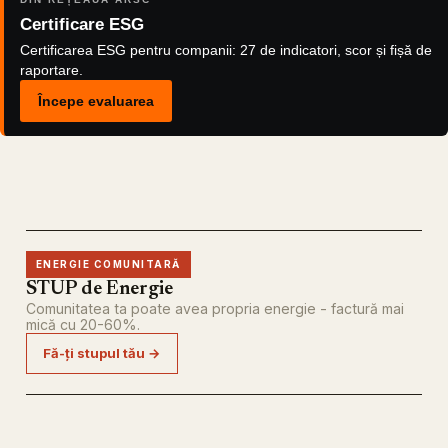
Certificare ESG
Certificarea ESG pentru companii: 27 de indicatori, scor și fișă de
raportare.
Începe evaluarea
ENERGIE COMUNITARĂ
STUP de Energie
Comunitatea ta poate avea propria energie - factură mai
mică cu 20-60%.
Fă-ți stupul tău →