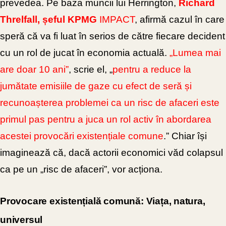
prevedea. Pe baza muncii lui Herrington,
Richard
Threlfall, șeful KPMG
IMPACT
, afirmă cazul în care
speră că va fi luat în serios de către fiecare decident
cu un rol de jucat în economia actuală.
„Lumea mai
are doar 10 ani”
, scrie el, „
pentru a reduce la
jumătate emisiile de gaze cu efect de seră și
recunoașterea problemei ca un risc de afaceri este
primul pas pentru a juca un rol activ în abordarea
acestei provocări existențiale comune
.” Chiar își
imaginează că, dacă actorii economici văd colapsul
ca pe un „risc de afaceri”, vor acționa.
Provocare existențială comună: Viața, natura,
universul