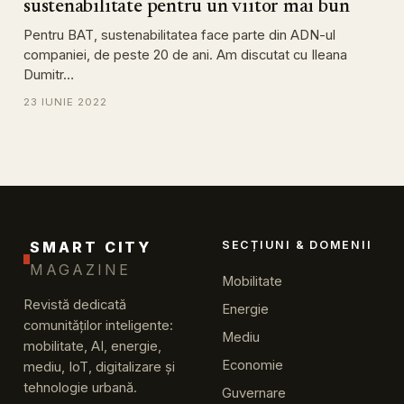
sustenabilitate pentru un viitor mai bun
Pentru BAT, sustenabilitatea face parte din ADN-ul
companiei, de peste 20 de ani. Am discutat cu Ileana
Dumitr…
23 IUNIE 2022
SMART CITY
SECȚIUNI & DOMENII
MAGAZINE
Mobilitate
Revistă dedicată
Energie
comunităților inteligente:
Mediu
mobilitate, AI, energie,
Economie
mediu, IoT, digitalizare și
tehnologie urbană.
Guvernare