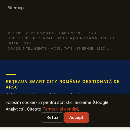
Sitemap
© 2016 - 2026 SMART CITY MAGAZINE. TOATE
DREPTURILE REZERVATE. ASOCIAȚIA ROMÂNĂ PENTRU
SMART CITY
ORAȘE INTELIGENTE · MOBILITATE · ENERGIE · MEDIU
REȚEAUA SMART CITY ROMÂNIA GESTIONATĂ DE
ARSC
Află tot ce te interesează despre industria cu cea mai mare
creștere din România
Folosim cookie-uri pentru statistici anonime (Google
Analytics). Citește
Termeni și condiții
.
EXPLOREAZĂ
Refuz
Accept
Harta Smart City România