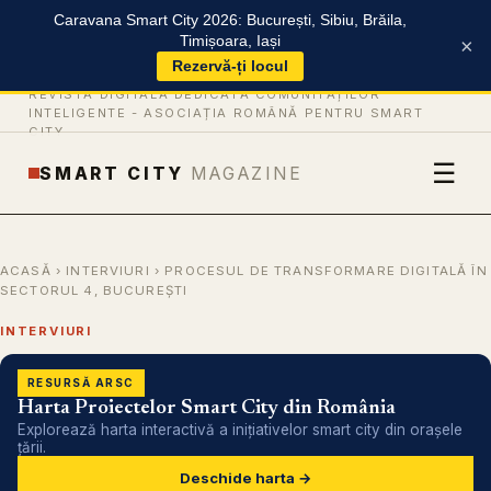
Caravana Smart City 2026: București, Sibiu, Brăila,
Timișoara, Iași
×
Rezervă-ți locul
REVISTĂ DIGITALĂ DEDICATĂ COMUNITĂȚILOR
INTELIGENTE -
ASOCIAȚIA ROMÂNĂ PENTRU SMART
CITY
☰
SMART CITY
MAGAZINE
ACASĂ
›
INTERVIURI
› PROCESUL DE TRANSFORMARE DIGITALĂ ÎN
SECTORUL 4, BUCUREȘTI
INTERVIURI
RESURSĂ ARSC
Harta Proiectelor Smart City din România
Explorează harta interactivă a inițiativelor smart city din orașele
țării.
Deschide harta →