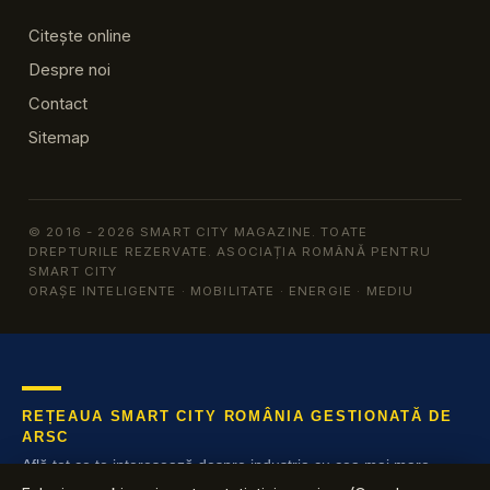
Citește online
Despre noi
Contact
Sitemap
© 2016 - 2026 SMART CITY MAGAZINE. TOATE
DREPTURILE REZERVATE. ASOCIAȚIA ROMÂNĂ PENTRU
SMART CITY
ORAȘE INTELIGENTE · MOBILITATE · ENERGIE · MEDIU
REȚEAUA SMART CITY ROMÂNIA GESTIONATĂ DE
ARSC
Află tot ce te interesează despre industria cu cea mai mare
creștere din România