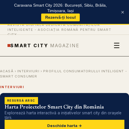
Caravana Smart City 2026: București, Sibiu, Brăila,
Timișoara, Iași
×
Rezervă-ți locul
REVISTĂ DIGITALĂ DEDICATĂ COMUNITĂȚILOR
INTELIGENTE -
ASOCIAȚIA ROMÂNĂ PENTRU SMART
CITY
☰
SMART CITY
MAGAZINE
ACASĂ
›
INTERVIURI
› PROFILUL CONSUMATORULUI INTELIGENT -
SMART CONSUMER
INTERVIURI
RESURSĂ ARSC
Harta Proiectelor Smart City din România
Explorează harta interactivă a inițiativelor smart city din orașele
țării.
Deschide harta →