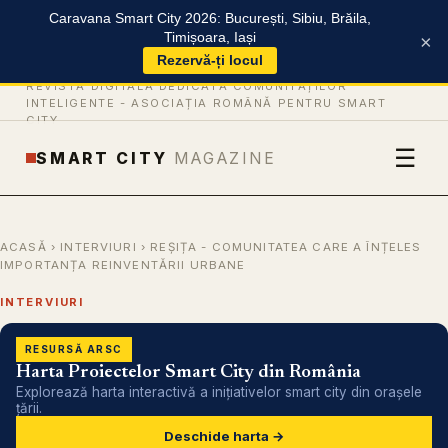
Caravana Smart City 2026: București, Sibiu, Brăila,
Timișoara, Iași
×
Rezervă-ți locul
REVISTĂ DIGITALĂ DEDICATĂ COMUNITĂȚILOR
INTELIGENTE -
ASOCIAȚIA ROMÂNĂ PENTRU SMART
CITY
☰
SMART CITY
MAGAZINE
ACASĂ
›
INTERVIURI
› REȘIȚA - COMUNITATEA CARE A ÎNȚELES
IMPORTANȚA REINVENTĂRII URBANE
INTERVIURI
RESURSĂ ARSC
Harta Proiectelor Smart City din România
Explorează harta interactivă a inițiativelor smart city din orașele
țării.
Deschide harta →