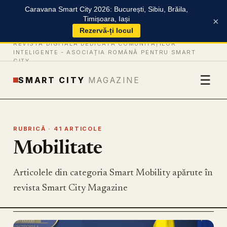
Caravana Smart City 2026: București, Sibiu, Brăila,
Timișoara, Iași
×
Rezervă-ți locul
REVISTĂ DIGITALĂ DEDICATĂ COMUNITĂȚILOR
INTELIGENTE -
ASOCIAȚIA ROMÂNĂ PENTRU SMART
CITY
☰
SMART CITY
MAGAZINE
RUBRICĂ · 41 ARTICOLE
Mobilitate
Articolele din categoria Smart Mobility apărute în
revista Smart City Magazine