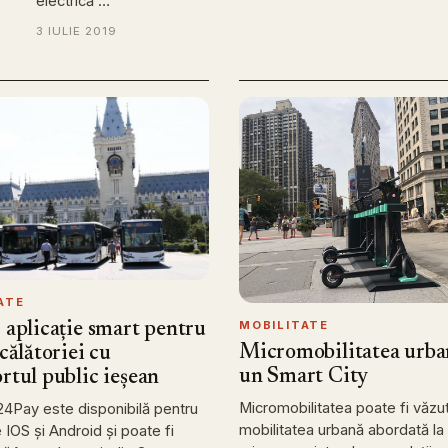
electrică …
3 IULIE 2019
ATE
MOBILITATE
 aplicație smart pentru
Micromobilitatea urban
 călătoriei cu
un Smart City
rtul public ieşean
Micromobilitatea poate fi văzut
 24Pay este disponibilă pentru
mobilitatea urbană abordată la 
 IOS și Android și poate fi