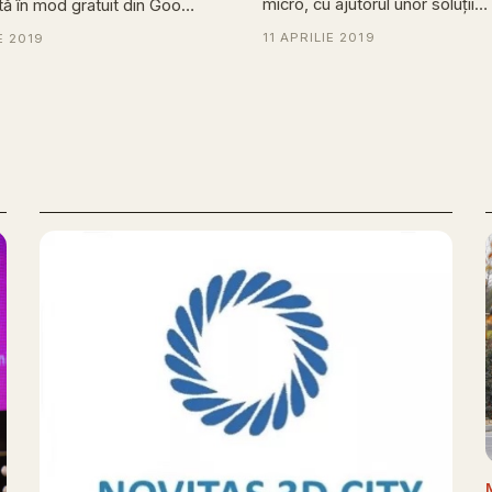
micro, cu ajutorul unor soluții…
ă în mod gratuit din Goo…
11 APRILIE 2019
E 2019