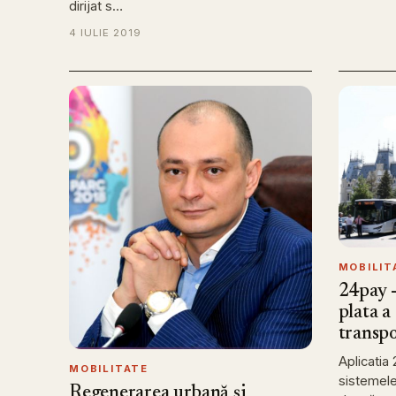
dirijat s…
4 IULIE 2019
MOBILIT
24pay -
plata a
transpo
Aplicatia
MOBILITATE
sistemele
Regenerarea urbană și